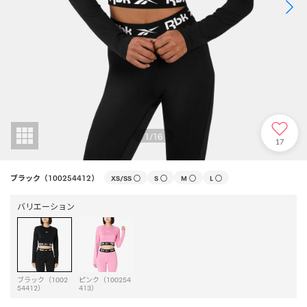
1
/
16
17
ブラック（100254412）
XS/SS
○
S
○
M
○
L
○
バリエーション
ブラック（1002
ピンク（100254
54412）
413）