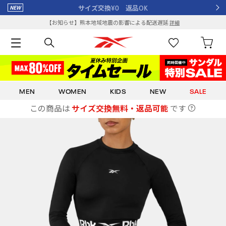
サイズ交換¥0 返品OK
【お知らせ】熊本地域地震の影響による配送遅延
詳細
MEN
WOMEN
KIDS
NEW
SALE
この商品は
サイズ交換無料・返品可能
です