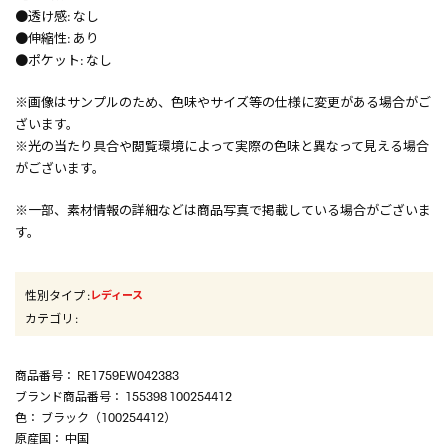
●透け感: なし
●伸縮性: あり
●ポケット: なし
※画像はサンプルのため、色味やサイズ等の仕様に変更がある場合がご
ざいます。
※光の当たり具合や閲覧環境によって実際の色味と異なって見える場合
がございます。
※一部、素材情報の詳細などは商品写真で掲載している場合がございま
す。
性別タイプ
:
レディース
カテゴリ
:
商品番号
： RE1759EW042383
ブランド商品番号
： 155398 100254412
色
： ブラック（100254412）
原産国
： 中国