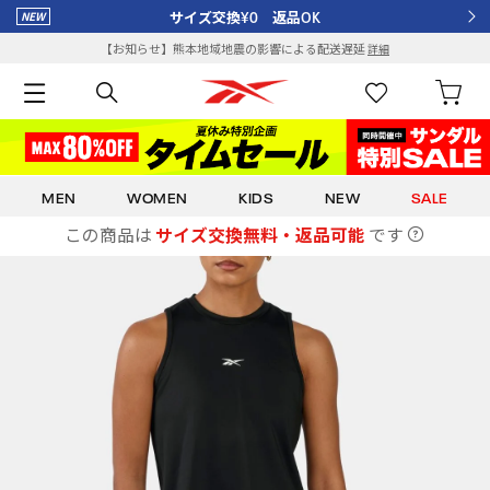
サイズ交換¥0 返品OK
【お知らせ】熊本地域地震の影響による配送遅延
詳細
MEN
WOMEN
KIDS
NEW
SALE
この商品は
サイズ交換無料・返品可能
です