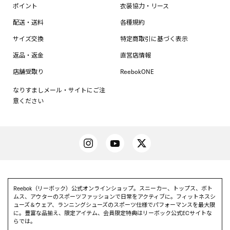
ポイント
衣装協力・リース
配送・送料
各種規約
サイズ交換
特定商取引に基づく表示
返品・返金
直営店情報
店舗受取り
ReebokONE
なりすましメール・サイトにご注
意ください
Reebok（リーボック）公式オンラインショップ。スニーカー、トップス、ボト
ムス、アウターのスポーツファッションで日常をアクティブに。フィットネスシ
ューズ＆ウェア、ランニングシューズのスポーツ仕様でパフォーマンスを最大限
に。豊富な品揃え、限定アイテム、会員限定特典はリーボック公式ECサイトな
らでは。