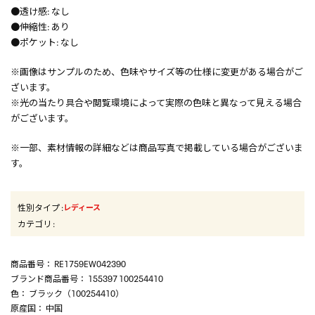
●透け感: なし
●伸縮性: あり
●ポケット: なし
※画像はサンプルのため、色味やサイズ等の仕様に変更がある場合がご
ざいます。
※光の当たり具合や閲覧環境によって実際の色味と異なって見える場合
がございます。
※一部、素材情報の詳細などは商品写真で掲載している場合がございま
す。
性別タイプ
:
レディース
カテゴリ
:
商品番号
： RE1759EW042390
ブランド商品番号
： 155397 100254410
色
： ブラック（100254410）
原産国
： 中国