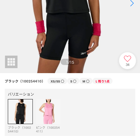
1
/
15
34
ブラック（100254410）
XS/SS
○
S
○
M
○
L
残り1点
バリエーション
ブラック（1002
ピンク（100254
54410）
411）