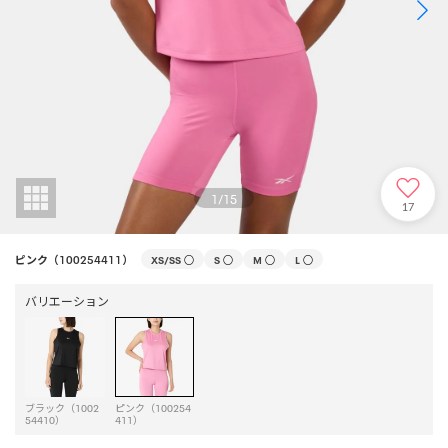
1
/
15
17
ピンク（100254411）
XS/SS
○
S
○
M
○
L
○
バリエーション
ブラック（1002
ピンク（100254
54410）
411）