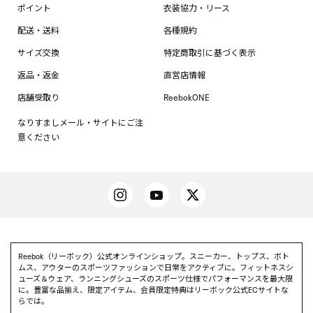
ポイント
衣装協力・リース
配送・送料
各種規約
サイズ交換
特定商取引に基づく表示
返品・返金
直営店情報
店舗受取り
ReebokONE
なりすましメール・サイトにご注
意ください
Reebok（リーボック）公式オンラインショップ。スニーカー、トップス、ボト
ムス、アウターのスポーツファッションで日常をアクティブに。フィットネスシ
ューズ＆ウェア、ランニングシューズのスポーツ仕様でパフォーマンスを最大限
に。豊富な品揃え、限定アイテム、会員限定特典はリーボック公式ECサイトな
らでは。