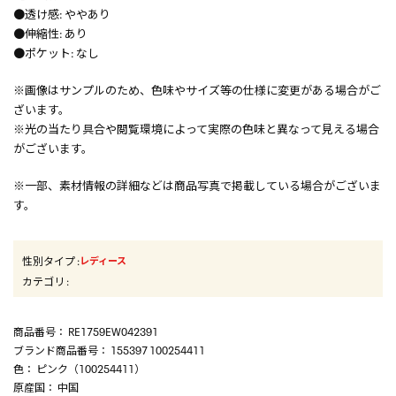
●透け感: ややあり
●伸縮性: あり
●ポケット: なし
※画像はサンプルのため、色味やサイズ等の仕様に変更がある場合がご
ざいます。
※光の当たり具合や閲覧環境によって実際の色味と異なって見える場合
がございます。
※一部、素材情報の詳細などは商品写真で掲載している場合がございま
す。
性別タイプ
:
レディース
カテゴリ
:
商品番号
： RE1759EW042391
ブランド商品番号
： 155397 100254411
色
： ピンク（100254411）
原産国
： 中国