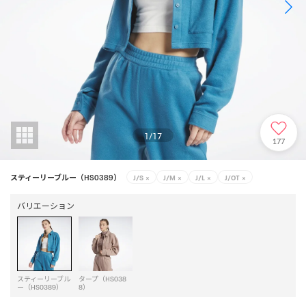
1
/
17
177
スティーリーブルー（HS0389）
J/S
×
J/M
×
J/L
×
J/OT
×
バリエーション
スティーリーブル
タープ（HS038
ー（HS0389）
8）