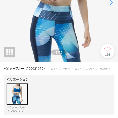
1
/
15
134
ベクターブルー（100021310）
J/S
×
J/M
×
J/L
×
J/OT
×
J/XOT
×
バリエーション
ベクターブルー
（100021310）