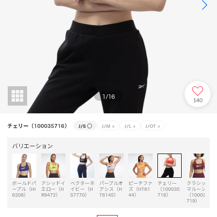
1
/
16
140
チェリー（100035716）
J/S
○
J/M
×
J/L
×
J/OT
×
バリエーション
ボールドパ
アシッドイ
ベクターネ
パープルオ
ピーチファ
チェリー
クラシック
ープル（HI
エロー（H
イビー（H
アシス（H
ズ（HT61
（100035
マルーン
6208）
R9472）
S7770）
T6145）
44）
716）
（100035
719）