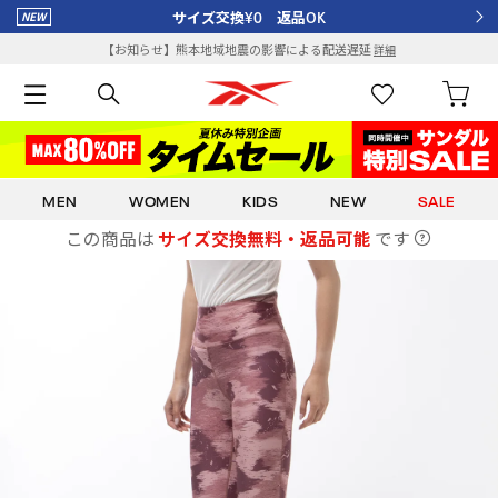
サイズ交換¥0 返品OK
【お知らせ】熊本地域地震の影響による配送遅延
詳細
MEN
WOMEN
KIDS
NEW
SALE
この商品は
サイズ交換無料・返品可能
です