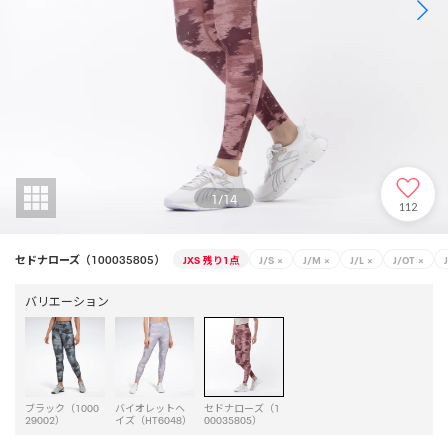
1
/
14
112
セドナローズ（100035805）
JXS
残り1点
J/S
×
J/M
×
J/L
×
J/OT
×
バリエーション
ブラック（1000
バイオレットヘ
セドナローズ（1
29002）
イズ（HT6048）
00035805）