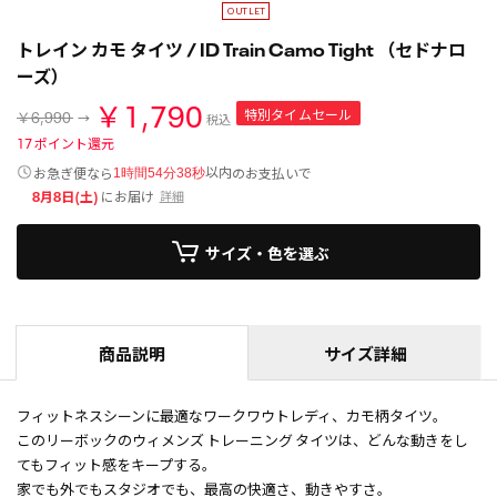
トレイン カモ タイツ / ID Train Camo Tight （セドナロ
ーズ）
￥1,790
特別タイムセール
￥6,990
税込
17
ポイント還元
以内
お急ぎ便なら
のお支払いで
1時間54分38秒
8月8日(土)
にお届け
詳細
サイズ・色を選ぶ
商品説明
サイズ詳細
フィットネスシーンに最適なワークワウトレディ、カモ柄タイツ。
このリーボックのウィメンズ トレーニング タイツは、どんな動きをし
てもフィット感をキープする。
家でも外でもスタジオでも、最高の快適さ、動きやすさ。