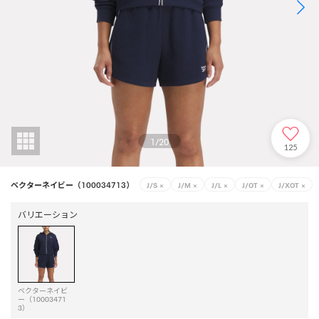
1
/
20
125
ベクターネイビー（100034713）
J/S
×
J/M
×
J/L
×
J/OT
×
J/XOT
×
バリエーション
ベクターネイビ
ー（10003471
3）