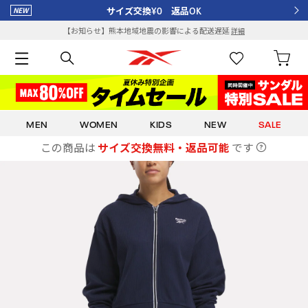
サイズ交換¥0 返品OK
【お知らせ】熊本地域地震の影響による配送遅延
詳細
MEN
WOMEN
KIDS
NEW
SALE
この商品は
サイズ交換無料・返品可能
です