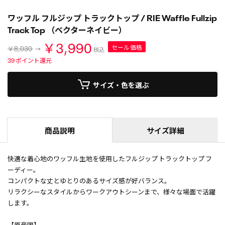
ワッフル フルジップ トラックトップ / RIE Waffle Fullzip
Track Top （ベクターネイビー）
￥3,990
セール価格
￥8,030
税込
39
ポイント還元
サイズ・色を選ぶ
商品説明
サイズ詳細
快適な着心地のワッフル生地を使用したフルジップ トラックトップ フ
ーディー。
コンパクトな丈とゆとりのあるサイズ感が好バランス。
リラクシーなスタイルからワークアウトシーンまで、様々な場面で活躍
します。
【原産国】