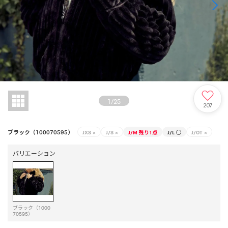
1
/
25
207
ブラック（100070595）
JXS
×
J/S
×
J/M
残り1点
J/L
○
J/OT
×
バリエーション
ブラック（1000
70595）