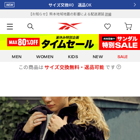
サイズ交換¥0 返品OK
【お知らせ】熊本地域地震の影響による配送遅延
詳細
MEN
WOMEN
KIDS
NEW
SALE
この商品は
サイズ交換無料・返品可能
です