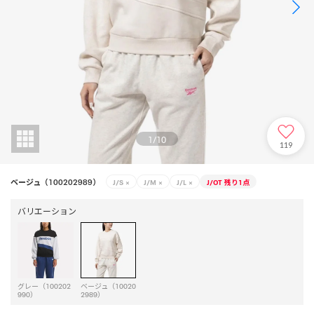
1
/
10
119
ベージュ（100202989）
J/S
×
J/M
×
J/L
×
J/OT
残り1点
バリエーション
グレー（100202
ベージュ（10020
990）
2989）