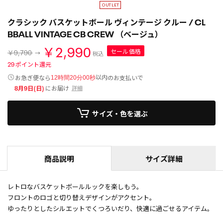
クラシック バスケットボール ヴィンテージ クルー / CL
BBALL VINTAGE CB CREW （ベージュ）
￥2,990
セール価格
￥9,790
税込
29
ポイント還元
以内
お急ぎ便なら
のお支払いで
12時間20分00秒
8月9日(日)
にお届け
詳細
サイズ・色を選ぶ
商品説明
サイズ詳細
レトロなバスケットボールルックを楽しもう。
フロントのロゴと切り替えデザインがアクセント。
ゆったりとしたシルエットでくつろいだり、快適に過ごせるアイテム。