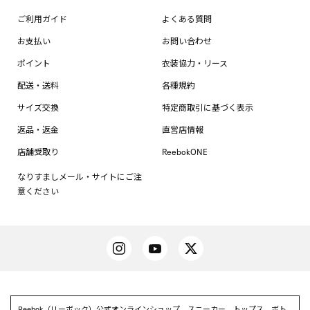
ご利用ガイド
よくある質問
お支払い
お問い合わせ
ポイント
衣装協力・リース
配送・送料
各種規約
サイズ交換
特定商取引に基づく表示
返品・返金
直営店情報
店舗受取り
ReebokONE
なりすましメール・サイトにご注
意ください
Reebok（リーボック）公式オンラインショップ。スニーカー、トップス、ボト