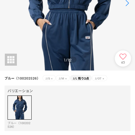
1
/
12
65
ブルー（100202526）
J/S
×
J/M
×
J/L
残り2点
J/OT
×
バリエーション
ブルー（100202
526）