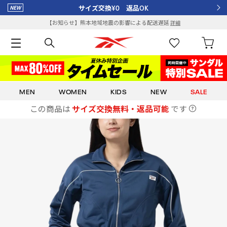
サイズ交換¥0 返品OK
【お知らせ】熊本地域地震の影響による配送遅延
詳細
MEN
WOMEN
KIDS
NEW
SALE
この商品は
サイズ交換無料・返品可能
です