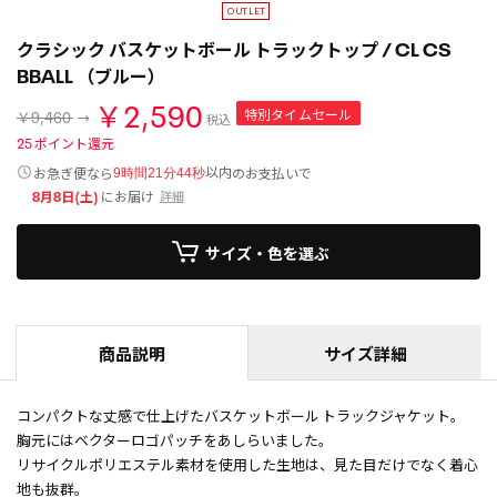
クラシック バスケットボール トラックトップ / CL CS
BBALL （ブルー）
￥2,590
特別タイムセール
￥9,460
税込
25
ポイント還元
以内
お急ぎ便なら
のお支払いで
9時間21分43秒
8月8日(土)
にお届け
詳細
サイズ・色を選ぶ
商品説明
サイズ詳細
コンパクトな丈感で仕上げたバスケットボール トラックジャケット。
胸元にはベクターロゴパッチをあしらいました。
リサイクルポリエステル素材を使用した生地は、見た目だけでなく着心
地も抜群。