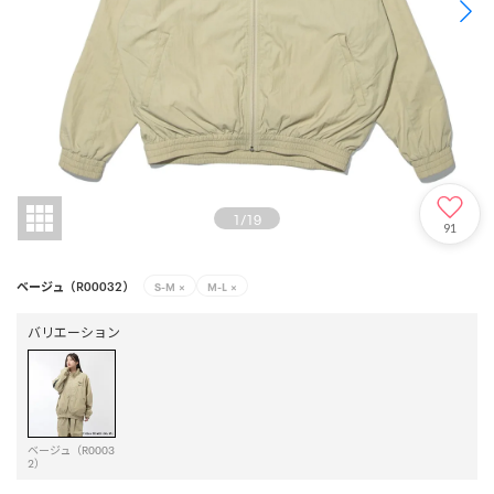
1
/
19
91
ベージュ（R00032）
S-M
×
M-L
×
バリエーション
ベージュ（R0003
2）