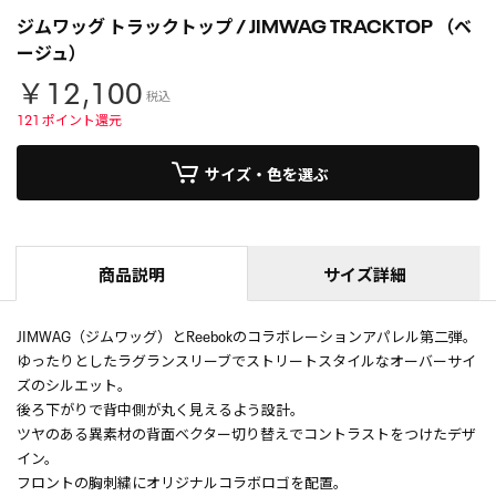
ジムワッグ トラックトップ / JIMWAG TRACKTOP （ベ
ージュ）
￥12,100
税込
121
ポイント還元
サイズ・色を選ぶ
商品説明
サイズ詳細
JIMWAG（ジムワッグ）とReebokのコラボレーションアパレル第二弾。
ゆったりとしたラグランスリーブでストリートスタイルなオーバーサイ
ズのシルエット。
後ろ下がりで背中側が丸く見えるよう設計。
ツヤのある異素材の背面ベクター切り替えでコントラストをつけたデザ
イン。
フロントの胸刺繍にオリジナルコラボロゴを配置。