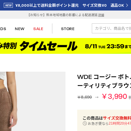
¥8,000以上で送料全額ポイント還元 サイズ交換¥0 返品OK
【お知らせ】熊本地域地震の影響による配送遅延
詳細
IDS
NEW
SALE
STORE
WDE コージー ボトム
ーティリティブラウ
￥3,990
￥8,690
この商品は
サイズ交換無
お急ぎ便なら
21時間20分4