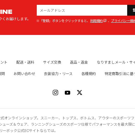
INE
やくお届けします。
※「登録」ボタンをクリックすると、
利用規約
、
プライバシー規
イント
配送・送料
サイズ交換
返品・返金
なりすましメール・サ
質問
お問い合わせ
衣装協力・リース
各種規約
特定商取引法に基
ク）公式オンラインショップ。スニーカー、トップス、ボトムス、アウターのスポーツ
シューズ＆ウェア、ランニングシューズのスポーツ仕様でパフォーマンスを最大限
リーボック公式ECサイトならでは。