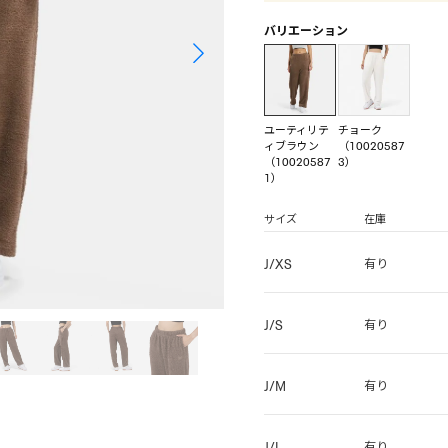
バリエーション
ユーティリテ
チョーク
ィブラウン
（10020587
（10020587
3）
1）
サイズ
在庫
J/XS
有り
J/S
有り
J/M
有り
J/L
有り