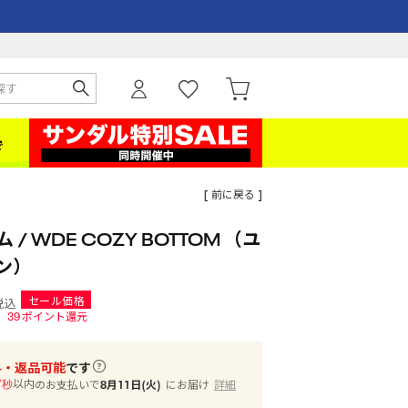
[ 前に戻る ]
 / WDE COZY BOTTOM （ユ
ン）
セール価格
税込
39
ポイント還元
料・返品可能
です
以内
のお支払いで
8月11日(火)
にお届け
詳細
7秒