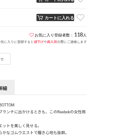
カートに入れる
118
お気に入り登録者数：
人
お気に入りに登録すると
値下げ
や
再入荷
の際にご連絡します
わせ
詳細
BOTTOM
ランチに出かけるときも、このReebokの女性用
エットを美しく見せる。
らかなゴムウエストで履き心地も抜群。