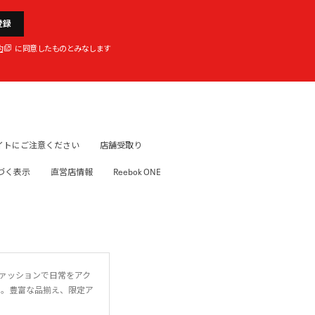
登録
約
に同意したものとみなします
イトにご注意ください
店舗受取り
づく表示
直営店情報
Reebok ONE
ファッションで日常をアク
に。豊富な品揃え、限定ア