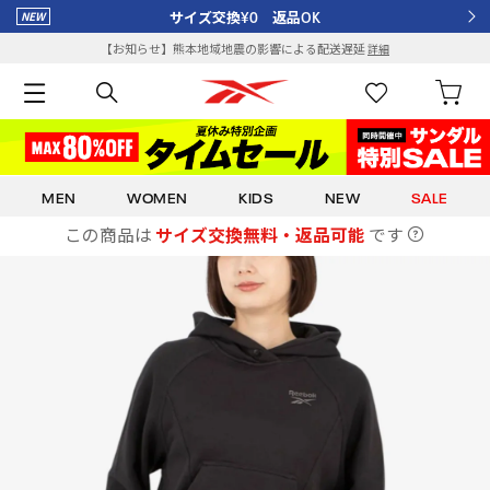
サイズ交換¥0 返品OK
【お知らせ】熊本地域地震の影響による配送遅延
詳細
MEN
WOMEN
KIDS
NEW
SALE
この商品は
サイズ交換無料・返品可能
です