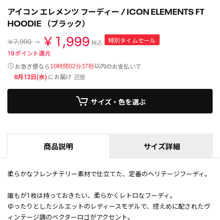
アイコン エレメンツ フーディー / ICON ELEMENTS FT
HOODIE （ブラック）
￥1,999
特別タイムセール
￥7,990
税込
19
ポイント還元
以内
お急ぎ便なら
のお支払いで
10時間02分37秒
8月12日(水)
にお届け
詳細
サイズ・色を選ぶ
商品説明
サイズ詳細
柔らかなフレンチテリー素材で仕立てた、定番のヘリテージフーディ。
誰もが1枚は持っておきたい、柔らかくレトロなフーディ。
ゆったりとしたシルエットのレディースモデルで、控えめに配されたヴ
ィンテージ調のベクターロゴがアクセント。