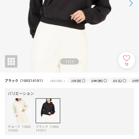
1
/
11
51
ブラック（100214101）
JXS (SS)
×
J/S (S)
○
J/M (M)
○
J/L (L)
○
J/OT
バリエーション
チョーク（1002
ブラック（1002
14102）
14101）