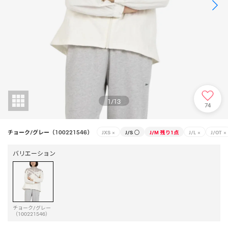
1
/
13
74
チョーク/グレー（100221546）
JXS
×
J/S
○
J/M
残り1点
J/L
×
J/OT
×
バリエーション
チョーク/グレー
（100221546）