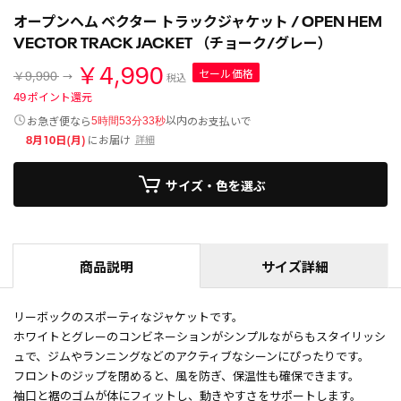
オープンヘム ベクター トラックジャケット / OPEN HEM
VECTOR TRACK JACKET （チョーク/グレー）
￥4,990
セール価格
￥9,990
税込
49
ポイント還元
以内
お急ぎ便なら
のお支払いで
5時間53分33秒
8月10日(月)
にお届け
詳細
サイズ・色を選ぶ
商品説明
サイズ詳細
リーボックのスポーティなジャケットです。
ホワイトとグレーのコンビネーションがシンプルながらもスタイリッシ
ュで、ジムやランニングなどのアクティブなシーンにぴったりです。
フロントのジップを閉めると、風を防ぎ、保温性も確保できます。
袖口と裾のゴムが体にフィットし、動きやすさをサポートします。