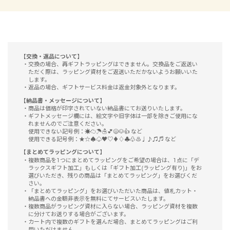
【交換・返品について】
交換の場合、再ギフトラッピングはできません。交換品をご返送い
ただく際は、ラッピング資材をご返送いただかないようお願いいた
します。
返品の場合、ギフトサービス料金は返金対象外となります。
【納品書
・メッセージ
について】
商品は価格が印字されていない納品書にてお送りいたします。
ギフトメッセージ欄には、絵文字や旧字体は一部を除きご使用にな
れませんのでご注意ください。
使用できない記号例：☀☁☂☃💕😄🐶👍 など
使用できる記号例：★☆♠♤♥♡♦♢♣♧♨♩♪♫♬ など
【まとめてラッピングについて】
複数商品を1つにまとめてラッピングをご希望の場合は、1点に
「デ
ラックスギフト加工」もしくは
「ギフト加工(ラッピング有り)」をお
選びいただき、残りの商品は「まとめてラッピング」をお選びくだ
さい。
「まとめてラッピング」をお選びいただいた商品は、値札カット・
納品書への金額非表示を無料にてサービスいたします。
複数商品がラッピング資材に入らない場合、ラッピング資材を複数
に分けてお送りする場合がございます。
カート内で複数のギフトを選んだ場合、まとめてラッピングはご利
用いただけません。