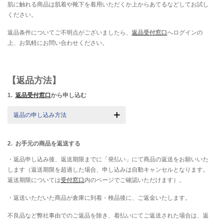
肌に触れる商品は肌着や靴下を着用いただくか上からあてるなどしてお試し
ください。
返品条件についてご不明点がございましたら、
返品受付窓口
へログインの
上、お気軽にお問い合わせください。
【返品方法】
1.
返品受付窓口
から申し込む
返品の申し込み方法
2. お手元の商品を返送する
・返品申し込み後、返送期限までに「発払い」にて商品の返送をお願いいた
します（返送期限を超過した場合、申し込みは自動キャンセルとなります。
返送期限については
受付窓口
内のページでご確認いただけます）。
・返送いただいた商品が倉庫に到着・検品後に、ご返金いたします。
不良品など弊社事由でのご返品を除き、着払いにてご返送された場合は、返