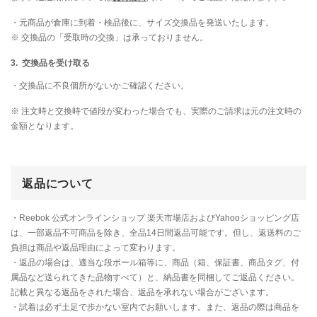
・元商品が倉庫に到着・検品後に、サイズ交換品を発送いたします。
※ 交換品の「受取時の交換」は承っておりません。
3. 交換品を受け取る
・交換品に不良個所がないかご確認ください。
※ 注文時と交換時で値段が変わった場合でも、実際のご請求は元の注文時の
金額となります。
返品について
・Reebok 公式オンラインショップ 楽天市場店およびYahooショッピング店
は、一部返品不可商品を除き、全品14日間返品可能です。但し、返送料のご
負担は商品や返品理由によって変わります。
・返品の場合は、適当な段ボール箱等に、商品（箱、保証書、商品タグ、付
属品など送られてきた品物すべて）と、納品書を同梱してご返品ください。
記載と異なる返品をされた場合、返品を承れない場合がございます。
・試着は必ず土足で歩かない室内でお願いします。また、返品の際は商品を