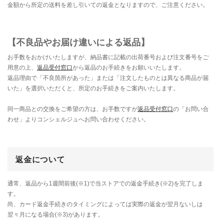
金額から所定の送料を差し引いての返金となりますので、ご注意ください。
【不良品やお届け違いによる返品】
お手数をおかけいたしますが、納品書に記載の出荷番号および注文番号をご
用意の上、
返品受付窓口
から返品のお手続きをお願いいたします。
返品理由で「不良箇所があった」または「注文したものとは異なる商品が届
いた」を選択いただくと、所定のお手続きをご案内いたします。
同一商品との交換をご希望の方は、お手数ですが
返品受付窓口
の「お問い合
わせ」よりコンシェルジュへお問い合わせください。
返金について
通常、返品から1週間前後(※1)で当ストアでの返金手続き(※2)を完了しま
す。
尚、カード返金手続きのタイミングによっては実際の返金が翌月ないしは
翌々月になる場合(※3)があります。