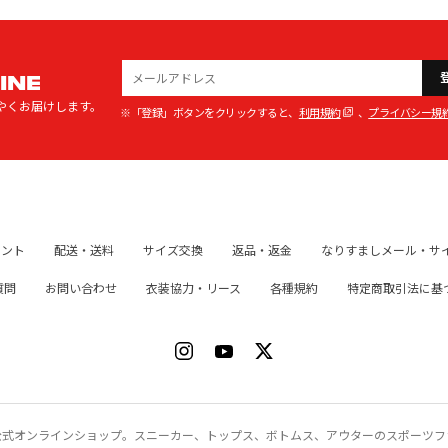
INE
やくお届けします。
※「登録」ボタンをクリックすると、
利用規約
、
プライバシー規
イント
配送・送料
サイズ交換
返品・返金
なりすましメール・サ
質問
お問い合わせ
衣装協力・リース
各種規約
特定商取引法に基
ク）公式オンラインショップ。スニーカー、トップス、ボトムス、アウターのスポーツ