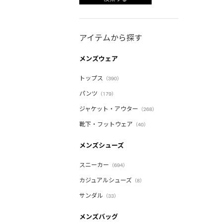
アイテムから探す
メンズウェア
トップス
（390）
パンツ
（179）
ジャケット・アウター
（268）
靴下・フットウェア
（40）
メンズシューズ
スニーカー
（694）
カジュアルシューズ
（8）
サンダル
（33）
メンズバッグ