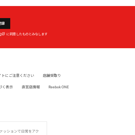
登録
約
に同意したものとみなします
イトにご注意ください
店舗受取り
づく表示
直営店情報
Reebok ONE
ファッションで日常をアク