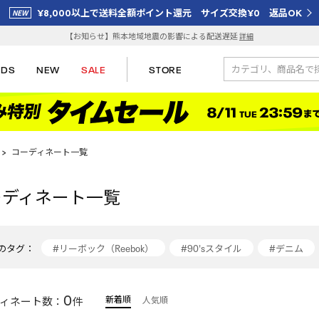
¥8,000以上で送料全額ポイント還元 サイズ交換¥0 返品OK
【お知らせ】熊本地域地震の影響による配送遅延
詳細
IDS
NEW
SALE
STORE
>
コーディネート一覧
ーディネート一覧
のタグ：
#リーボック（Reebok）
#90'sスタイル
#デニム
#スニーカーコーデ
#reebok
#トラックジャケット
0
新着順
ィネート数：
件
人気順