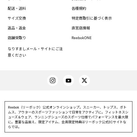
配送・送料
各種規約
サイズ交換
特定商取引に基づく表示
返品・返金
直営店情報
店舗受取り
ReebokONE
なりすましメール・サイトにご注
意ください
Reebok（リーボック）公式オンラインショップ。スニーカー、トップス、ボト
ムス、アウターのスポーツファッションで日常をアクティブに。フィットネスシ
ューズ＆ウェア、ランニングシューズのスポーツ仕様でパフォーマンスを最大限
に。豊富な品揃え、限定アイテム、会員限定特典はリーボック公式ECサイトな
らでは。