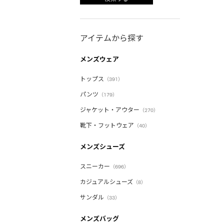
アイテムから探す
メンズウェア
トップス
（391）
パンツ
（179）
ジャケット・アウター
（270）
靴下・フットウェア
（40）
メンズシューズ
スニーカー
（696）
カジュアルシューズ
（8）
サンダル
（33）
メンズバッグ