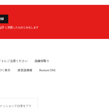
登録
約
に同意したものとみなします
イトにご注意ください
店舗受取り
づく表示
直営店情報
Reebok ONE
ファッションで日常をアク