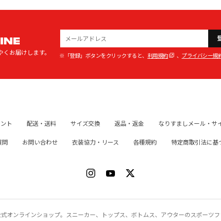
INE
やくお届けします。
※「登録」ボタンをクリックすると、
利用規約
、
プライバシー規
イント
配送・送料
サイズ交換
返品・返金
なりすましメール・サ
質問
お問い合わせ
衣装協力・リース
各種規約
特定商取引法に基
ク）公式オンラインショップ。スニーカー、トップス、ボトムス、アウターのスポーツ