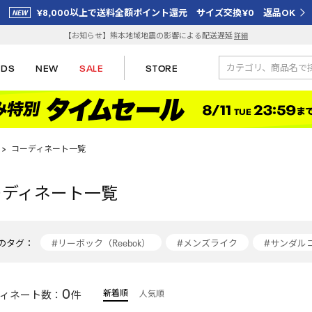
¥8,000以上で送料全額ポイント還元 サイズ交換¥0 返品OK
【お知らせ】熊本地域地震の影響による配送遅延
詳細
IDS
NEW
SALE
STORE
>
コーディネート一覧
ーディネート一覧
のタグ：
#リーボック（Reebok）
#メンズライク
#サンダル
#サンダル
#ブラックコーデ
#reebok
#夏服コ
0
新着順
ィネート数：
件
人気順