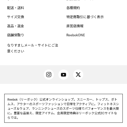
配送・送料
各種規約
サイズ交換
特定商取引に基づく表示
返品・返金
直営店情報
店舗受取り
ReebokONE
なりすましメール・サイトにご注
意ください
Reebok（リーボック）公式オンラインショップ。スニーカー、トップス、ボト
ムス、アウターのスポーツファッションで日常をアクティブに。フィットネスシ
ューズ＆ウェア、ランニングシューズのスポーツ仕様でパフォーマンスを最大限
に。豊富な品揃え、限定アイテム、会員限定特典はリーボック公式ECサイトな
らでは。