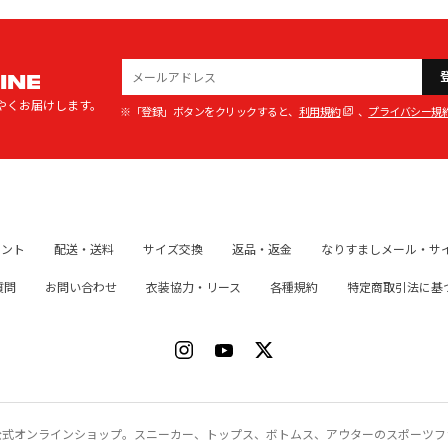
INE
やくお届けします。
※「登録」ボタンをクリックすると、
利用規約
、
プライバシー規
イント
配送・送料
サイズ交換
返品・返金
なりすましメール・サ
質問
お問い合わせ
衣装協力・リース
各種規約
特定商取引法に基
ク）公式オンラインショップ。スニーカー、トップス、ボトムス、アウターのスポーツ