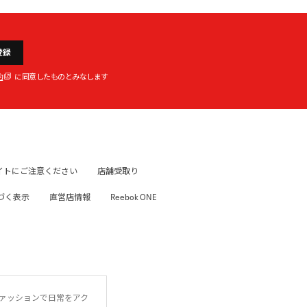
登録
約
に同意したものとみなします
イトにご注意ください
店舗受取り
づく表示
直営店情報
Reebok ONE
ファッションで日常をアク