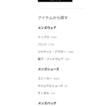
アイテムから探す
メンズウェア
トップス
（390）
パンツ
（179）
ジャケット・アウター
（268）
靴下・フットウェア
（40）
メンズシューズ
スニーカー
（694）
カジュアルシューズ
（8）
サンダル
（33）
メンズバッグ