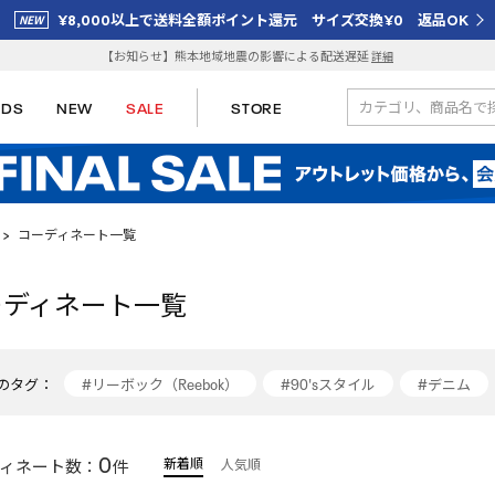
¥8,000以上で送料全額ポイント還元 サイズ交換¥0 返品OK
【お知らせ】熊本地域地震の影響による配送遅延
詳細
IDS
NEW
SALE
STORE
>
コーディネート一覧
ーディネート一覧
のタグ：
#リーボック（Reebok）
#90'sスタイル
#デニム
#スニーカーコーデ
#reebok
#トラックジャケット
0
新着順
ィネート数：
件
人気順