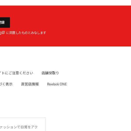
登録
約
に同意したものとみなします
イトにご注意ください
店舗受取り
づく表示
直営店情報
Reebok ONE
ファッションで日常をアク