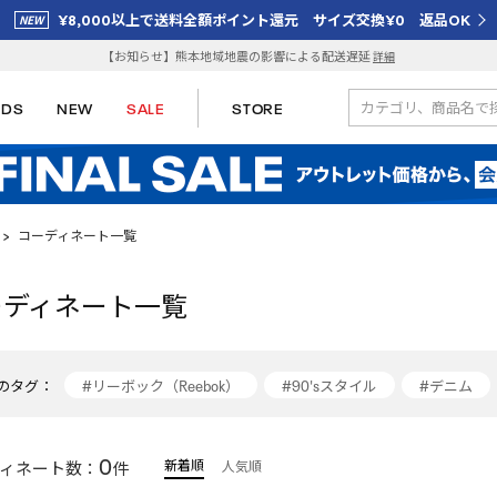
¥8,000以上で送料全額ポイント還元 サイズ交換¥0 返品OK
【お知らせ】熊本地域地震の影響による配送遅延
詳細
IDS
NEW
SALE
STORE
>
コーディネート一覧
ーディネート一覧
のタグ：
#リーボック（Reebok）
#90'sスタイル
#デニム
#スニーカーコーデ
#reebok
#トラックジャケット
0
新着順
ィネート数：
件
人気順