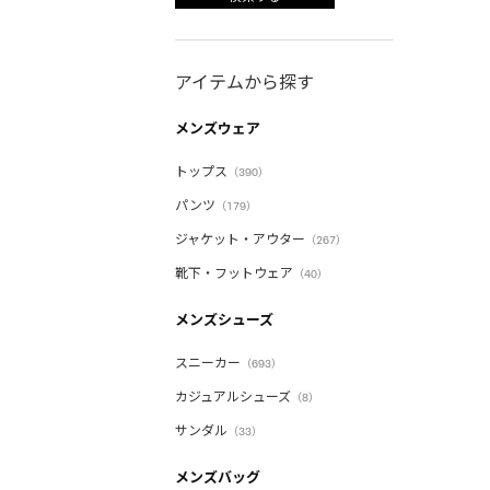
アイテムから探す
メンズウェア
トップス
（390）
パンツ
（179）
ジャケット・アウター
（267）
靴下・フットウェア
（40）
メンズシューズ
スニーカー
（693）
カジュアルシューズ
（8）
サンダル
（33）
メンズバッグ