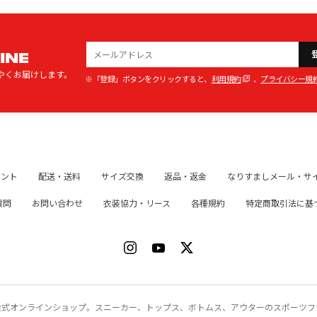
INE
やくお届けします。
※「登録」ボタンをクリックすると、
利用規約
、
プライバシー規
イント
配送・送料
サイズ交換
返品・返金
なりすましメール・サ
質問
お問い合わせ
衣装協力・リース
各種規約
特定商取引法に基
ク）公式オンラインショップ。スニーカー、トップス、ボトムス、アウターのスポーツ