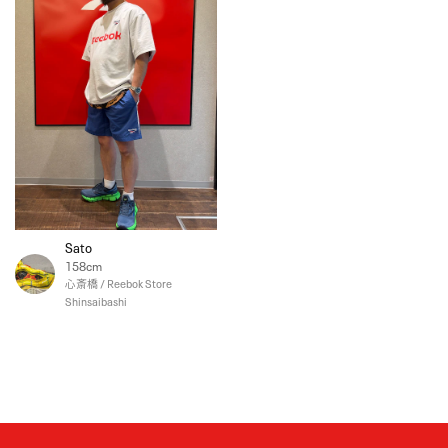
Sato
158cm
心斎橋 / Reebok Store
Shinsaibashi