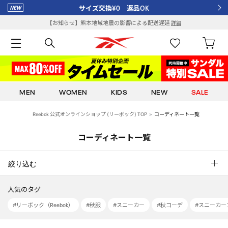
サイズ交換¥0 返品OK
【お知らせ】熊本地域地震の影響による配送遅延
詳細
MEN
WOMEN
KIDS
NEW
SALE
Reebok 公式オンラインショップ (リーボック) TOP
コーディネート一覧
コーディネート一覧
絞り込む
人気のタグ
#リーボック（Reebok）
#秋服
#スニーカー
#秋コーデ
#スニーカー