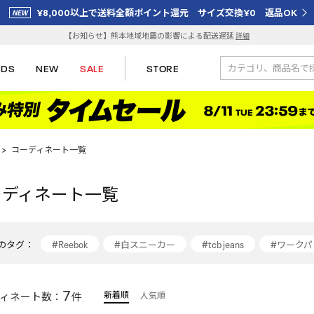
¥8,000以上で送料全額ポイント還元 サイズ交換¥0 返品OK
【お知らせ】熊本地域地震の影響による配送遅延
詳細
IDS
NEW
SALE
STORE
>
コーディネート一覧
ーディネート一覧
のタグ：
#Reebok
#白スニーカー
#tcb jeans
#ワーク
#リーボック(Reebok)
#Reebok(Reebok)
#デニムジ
7
新着順
ィネート数：
件
人気順