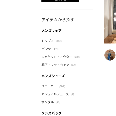
アイテムから探す
メンズウェア
トップス
（390）
パンツ
（179）
ジャケット・アウター
（268）
靴下・フットウェア
（40）
メンズシューズ
スニーカー
（694）
カジュアルシューズ
（8）
サンダル
（33）
メンズバッグ