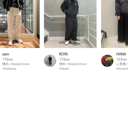
sam
KOYA
HANA
172cm
173cm
157cm
横浜 / Reebok Store
博多 / Reebok Store
心斎橋 / 
Yokohama
Hakata
Shinsaib