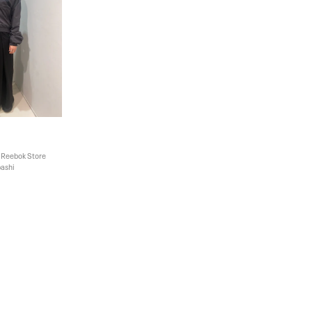
Reebok Store
ashi