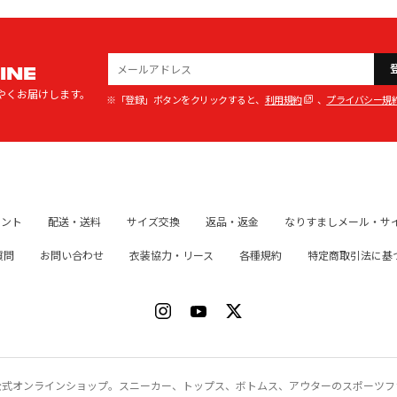
INE
やくお届けします。
※「登録」ボタンをクリックすると、
利用規約
、
プライバシー規
イント
配送・送料
サイズ交換
返品・返金
なりすましメール・サ
質問
お問い合わせ
衣装協力・リース
各種規約
特定商取引法に基
ク）公式オンラインショップ。スニーカー、トップス、ボトムス、アウターのスポーツ