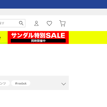
パンツ
#reebok
ャケット
#ジーンズ