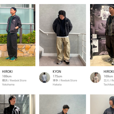
HIROKI
KYON
HIROK
169cm
175cm
169cm
横浜 / Reebok Store
博多 / Reebok Store
立川 / Re
Yokohama
Hakata
Tachika