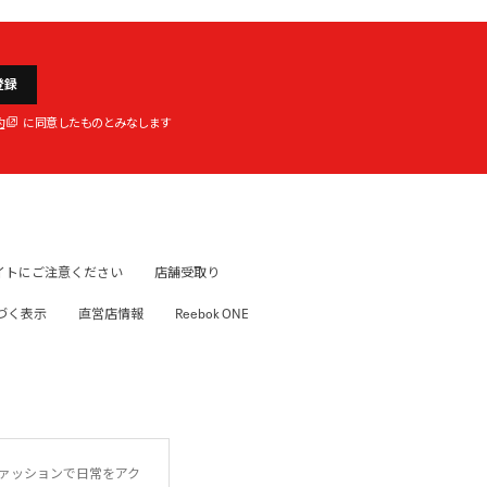
登録
約
に同意したものとみなします
イトにご注意ください
店舗受取り
づく表示
直営店情報
Reebok ONE
ファッションで日常をアク