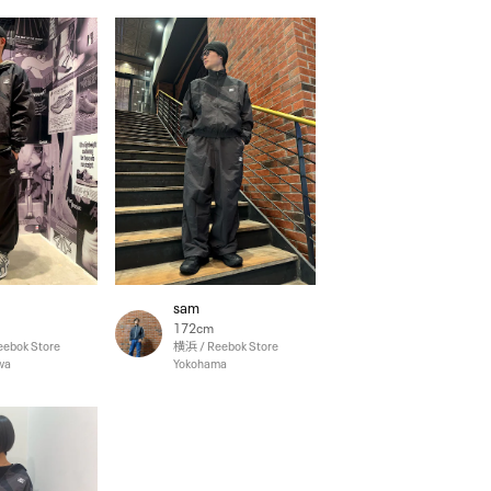
I
sam
172cm
ebok Store
横浜 / Reebok Store
wa
Yokohama