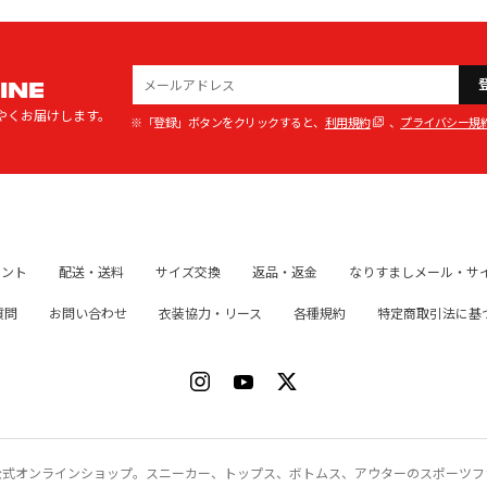
INE
やくお届けします。
※「登録」ボタンをクリックすると、
利用規約
、
プライバシー規
イント
配送・送料
サイズ交換
返品・返金
なりすましメール・サ
質問
お問い合わせ
衣装協力・リース
各種規約
特定商取引法に基
ク）公式オンラインショップ。スニーカー、トップス、ボトムス、アウターのスポーツ