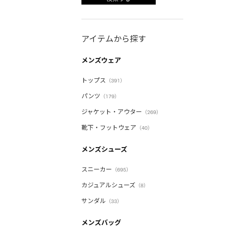
アイテムから探す
メンズウェア
トップス
（391）
パンツ
（179）
ジャケット・アウター
（269）
靴下・フットウェア
（40）
メンズシューズ
スニーカー
（695）
カジュアルシューズ
（8）
サンダル
（33）
メンズバッグ