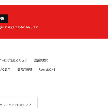
登録
約
に同意したものとみなします
イトにご注意ください
店舗受取り
づく表示
直営店情報
Reebok ONE
ファッションで日常をアク