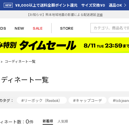
¥8,000以上で送料全額ポイント還元 サイズ交換¥0 返品OK
【お知らせ】熊本地域地震の影響による配送遅延
詳細
IDS
NEW
SALE
STORE
>
コーディネート一覧
ーディネート一覧
のタグ：
#リーボック（Reebok）
#キャップコーデ
#tcb jean
#韓国ブランド
#baransa
#スニーカーコーデ
0
新着順
ィネート数：
件
人気順