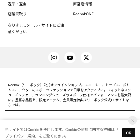
返品・返金
直営店情報
店舗受取り
ReebokONE
なりすましメール・サイトにご注
意ください
Reebok（リーボック）公式オンラインショップ。スニーカー、トップス、ボト
ムス、アウターのスポーツファッションで日常をアクティブに。フィットネスシ
ューズ＆ウェア、ランニングシューズのスポーツ仕様でパフォーマンスを最大限
に。豊富な品揃え、限定アイテム、会員限定特典はリーボック公式ECサイトな
らでは。
当サイトではCookieを使用します。Cookieの使用に関する詳細は「
Reebok 公式アプリを使って
OK
アプリを使う
プライバシー規約
」をご覧ください。
いち早く特別情報をゲットしよう
© Reebok All Rights reserved.