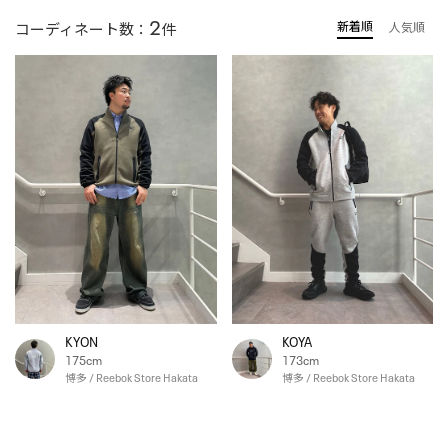
2
新着順
コーディネート数：
件
人気順
KYON
KOYA
175cm
173cm
博多 / Reebok Store Hakata
博多 / Reebok Store Hakata