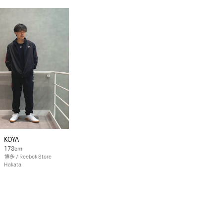
KOYA
173cm
博多 / Reebok Store
Hakata