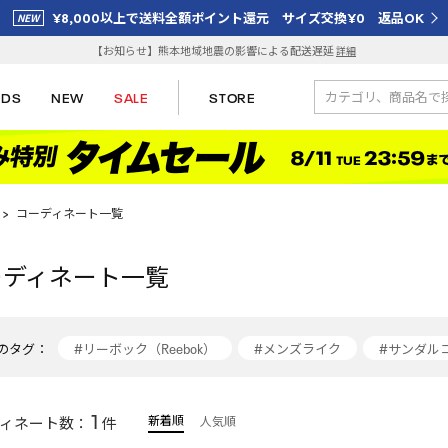
¥8,000以上で送料全額ポイント還元 サイズ交換¥0 返品OK
【お知らせ】熊本地域地震の影響による配送遅延
詳細
IDS
NEW
SALE
STORE
>
コーディネート一覧
ーディネート一覧
のタグ：
#リーボック（Reebok）
#メンズライク
#サンダル
#サンダル
#ブラックコーデ
#reebok
#夏服コ
1
新着順
ィネート数：
件
人気順