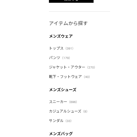
アイテムから探す
メンズウェア
トップス
（391）
パンツ
（179）
ジャケット・アウター
（270）
靴下・フットウェア
（40）
メンズシューズ
スニーカー
（696）
カジュアルシューズ
（8）
サンダル
（33）
メンズバッグ