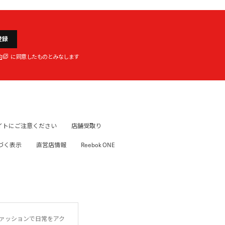
登録
約
に同意したものとみなします
イトにご注意ください
店舗受取り
づく表示
直営店情報
Reebok ONE
ファッションで日常をアク