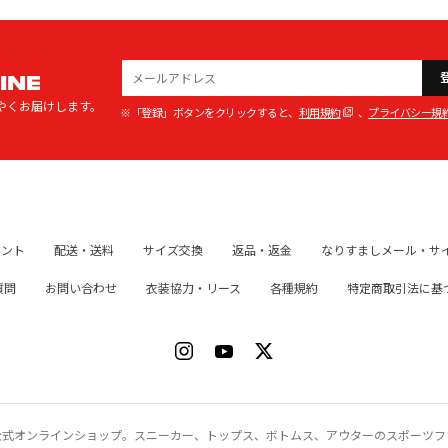
INE
やくお届けします。
※「登録」ボタンをクリックすると、
利用規約
、
プライバシー規
イント
配送・送料
サイズ交換
返品・返金
なりすましメール・サ
質問
お問い合わせ
衣装協力・リース
各種規約
特定商取引法に基
ク）公式オンラインショップ。スニーカー、トップス、ボトムス、アウターのスポーツ