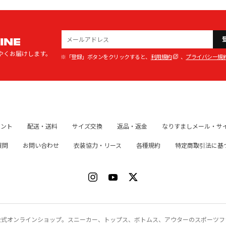
INE
やくお届けします。
※「登録」ボタンをクリックすると、
利用規約
、
プライバシー規
イント
配送・送料
サイズ交換
返品・返金
なりすましメール・サ
質問
お問い合わせ
衣装協力・リース
各種規約
特定商取引法に基
ク）公式オンラインショップ。スニーカー、トップス、ボトムス、アウターのスポーツ