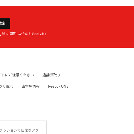
登録
約
に同意したものとみなします
イトにご注意ください
店舗受取り
づく表示
直営店情報
Reebok ONE
ファッションで日常をアク