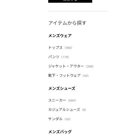
アイテムから探す
メンズウェア
トップス
（390）
パンツ
（179）
ジャケット・アウター
（268）
靴下・フットウェア
（40）
メンズシューズ
スニーカー
（694）
カジュアルシューズ
（8）
サンダル
（33）
メンズバッグ