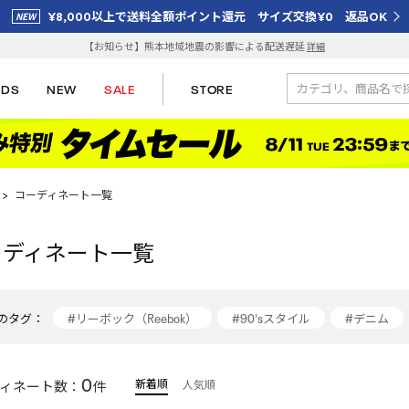
¥8,000以上で送料全額ポイント還元 サイズ交換¥0 返品OK
【お知らせ】熊本地域地震の影響による配送遅延
詳細
IDS
NEW
SALE
STORE
>
コーディネート一覧
ーディネート一覧
のタグ：
#リーボック（Reebok）
#90'sスタイル
#デニム
#スニーカーコーデ
#reebok
#トラックジャケット
0
新着順
ィネート数：
件
人気順