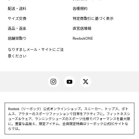
配送・送料
各種規約
サイズ交換
特定商取引に基づく表示
返品・返金
直営店情報
店舗受取り
ReebokONE
なりすましメール・サイトにご注
意ください
Reebok（リーボック）公式オンラインショップ。スニーカー、トップス、ボト
ムス、アウターのスポーツファッションで日常をアクティブに。フィットネスシ
ューズ＆ウェア、ランニングシューズのスポーツ仕様でパフォーマンスを最大限
に。豊富な品揃え、限定アイテム、会員限定特典はリーボック公式ECサイトな
らでは。