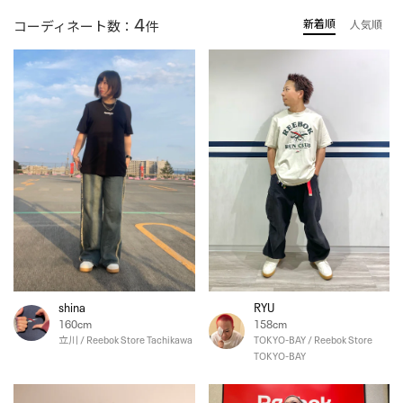
4
新着順
コーディネート数：
件
人気順
shina
RYU
160cm
158cm
立川 / Reebok Store Tachikawa
TOKYO-BAY / Reebok Store
TOKYO-BAY