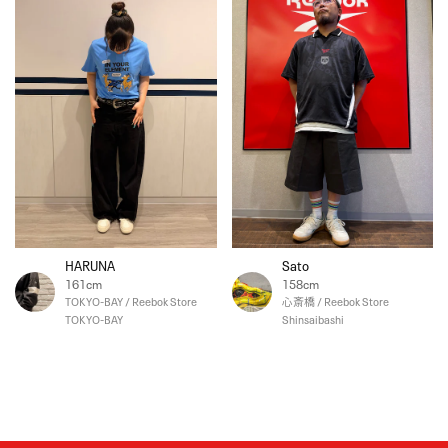
HARUNA
Sato
161cm
158cm
TOKYO-BAY / Reebok Store
心斎橋 / Reebok Store
TOKYO-BAY
Shinsaibashi