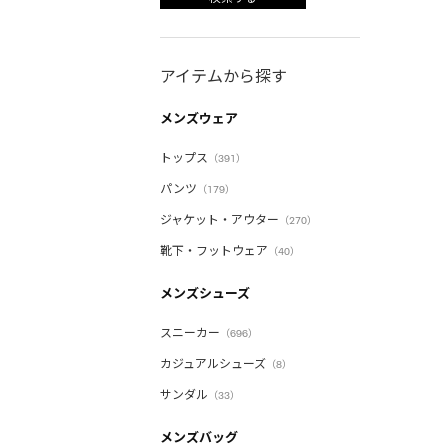
アイテムから探す
メンズウェア
トップス
（391）
パンツ
（179）
ジャケット・アウター
（270）
靴下・フットウェア
（40）
メンズシューズ
スニーカー
（696）
カジュアルシューズ
（8）
サンダル
（33）
メンズバッグ