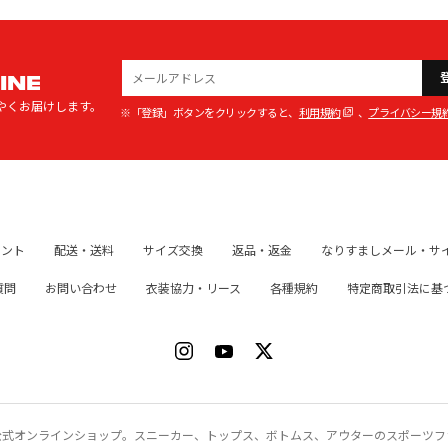
INE
やくお届けします。
※「登録」ボタンをクリックすると、
利用規約
、
プライバシー規
イント
配送・送料
サイズ交換
返品・返金
なりすましメール・サ
質問
お問い合わせ
衣装協力・リース
各種規約
特定商取引法に基
ク）公式オンラインショップ。スニーカー、トップス、ボトムス、アウターのスポーツ