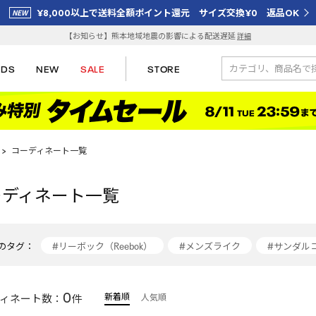
¥8,000以上で送料全額ポイント還元 サイズ交換¥0 返品OK
【お知らせ】熊本地域地震の影響による配送遅延
詳細
IDS
NEW
SALE
STORE
>
コーディネート一覧
ーディネート一覧
のタグ：
#リーボック（Reebok）
#メンズライク
#サンダル
#サンダル
#ブラックコーデ
#reebok
#夏服コ
0
新着順
ィネート数：
件
人気順