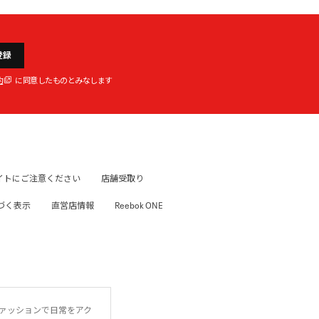
登録
約
に同意したものとみなします
イトにご注意ください
店舗受取り
づく表示
直営店情報
Reebok ONE
ファッションで日常をアク