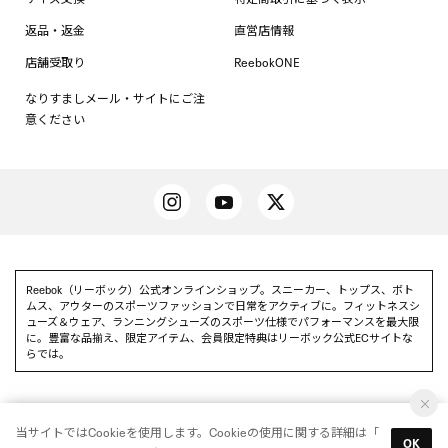
返品・返金
直営店情報
店舗受取り
ReebokONE
なりすましメール・サイトにご注
意ください
Reebok（リーボック）公式オンラインショップ。スニーカー、トップス、ボト
ムス、アウターのスポーツファッションで日常をアクティブに。フィットネスシ
ューズ＆ウェア、ランニングシューズのスポーツ仕様でパフォーマンスを最大限
に。豊富な品揃え、限定アイテム、会員限定特典はリーボック公式ECサイトな
らでは。
当サイトではCookieを使用します。Cookieの使用に関する詳細は「
Reebok 公式アプリを使って
OK
アプリを使う