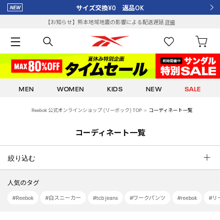
サイズ交換¥0 返品OK
【お知らせ】熊本地域地震の影響による配送遅延
詳細
MEN
WOMEN
KIDS
NEW
SALE
Reebok 公式オンラインショップ (リーボック) TOP
コーディネート一覧
コーディネート一覧
絞り込む
人気のタグ
#Reebok
#白スニーカー
#tcb jeans
#ワークパンツ
#reebok
#リー