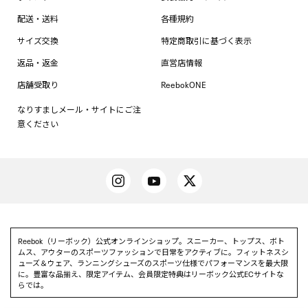
配送・送料
各種規約
サイズ交換
特定商取引に基づく表示
返品・返金
直営店情報
店舗受取り
ReebokONE
なりすましメール・サイトにご注
意ください
Reebok（リーボック）公式オンラインショップ。スニーカー、トップス、ボト
ムス、アウターのスポーツファッションで日常をアクティブに。フィットネスシ
ューズ＆ウェア、ランニングシューズのスポーツ仕様でパフォーマンスを最大限
に。豊富な品揃え、限定アイテム、会員限定特典はリーボック公式ECサイトな
らでは。