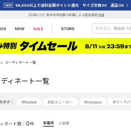
¥8,000以上で送料全額ポイント還元 サイズ交換¥0 返品OK
【お知らせ】熊本地域地震の影響による配送遅延
詳細
IDS
NEW
SALE
STORE
>
コーディネート一覧
ーディネート一覧
のタグ：
#Reebok
#白スニーカー
#tcb jeans
#ワーク
#リーボック(Reebok)
#Reebok(Reebok)
#デニムジ
0
新着順
ィネート数：
件
人気順