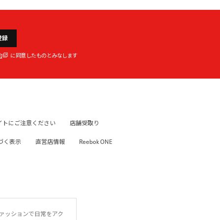
登録
約
に同意したものとみなします
イトにご注意ください
店舗受取り
づく表示
直営店情報
Reebok ONE
ファッションで日常をアク