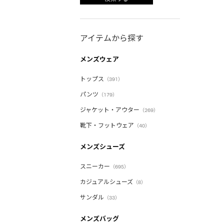
アイテムから探す
メンズウェア
トップス
（391）
パンツ
（179）
ジャケット・アウター
（269）
靴下・フットウェア
（40）
メンズシューズ
スニーカー
（695）
カジュアルシューズ
（8）
サンダル
（33）
メンズバッグ