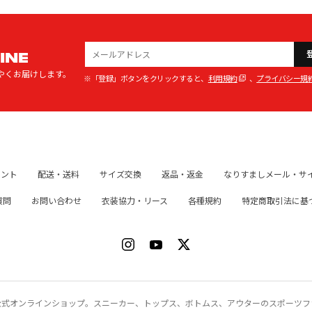
INE
やくお届けします。
※「登録」ボタンをクリックすると、
利用規約
、
プライバシー規
イント
配送・送料
サイズ交換
返品・返金
なりすましメール・サ
質問
お問い合わせ
衣装協力・リース
各種規約
特定商取引法に基
ク）公式オンラインショップ。スニーカー、トップス、ボトムス、アウターのスポーツ