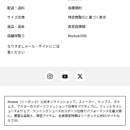
配送・送料
各種規約
サイズ交換
特定商取引に基づく表示
返品・返金
直営店情報
店舗受取り
ReebokONE
なりすましメール・サイトにご注
意ください
Reebok（リーボック）公式オンラインショップ。スニーカー、トップス、ボト
ムス、アウターのスポーツファッションで日常をアクティブに。フィットネスシ
ューズ＆ウェア、ランニングシューズのスポーツ仕様でパフォーマンスを最大限
に。豊富な品揃え、限定アイテム、会員限定特典はリーボック公式ECサイトな
らでは。