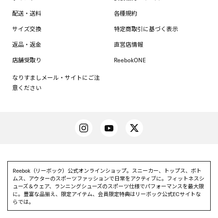
配送・送料
各種規約
サイズ交換
特定商取引に基づく表示
返品・返金
直営店情報
店舗受取り
ReebokONE
なりすましメール・サイトにご注
意ください
Reebok（リーボック）公式オンラインショップ。スニーカー、トップス、ボト
ムス、アウターのスポーツファッションで日常をアクティブに。フィットネスシ
ューズ＆ウェア、ランニングシューズのスポーツ仕様でパフォーマンスを最大限
に。豊富な品揃え、限定アイテム、会員限定特典はリーボック公式ECサイトな
らでは。