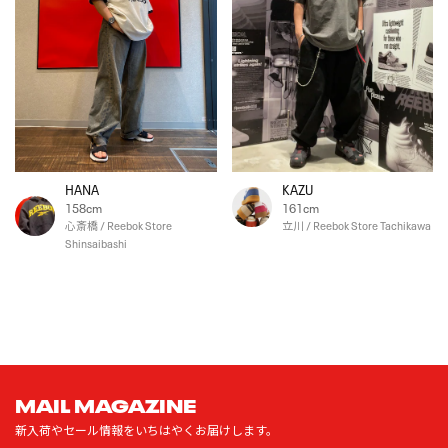
HANA
KAZU
158cm
161cm
心斎橋 / Reebok Store
立川 / Reebok Store Tachikawa
Shinsaibashi
MAIL MAGAZINE
新入荷やセール情報をいちはやくお届けします。