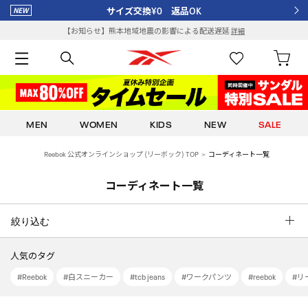
サイズ交換¥0 返品OK
【お知らせ】熊本地域地震の影響による配送遅延
詳細
MEN
WOMEN
KIDS
NEW
SALE
Reebok 公式オンラインショップ (リーボック) TOP
コーディネート一覧
コーディネート一覧
絞り込む
人気のタグ
#Reebok
#白スニーカー
#tcb jeans
#ワークパンツ
#reebok
#リー