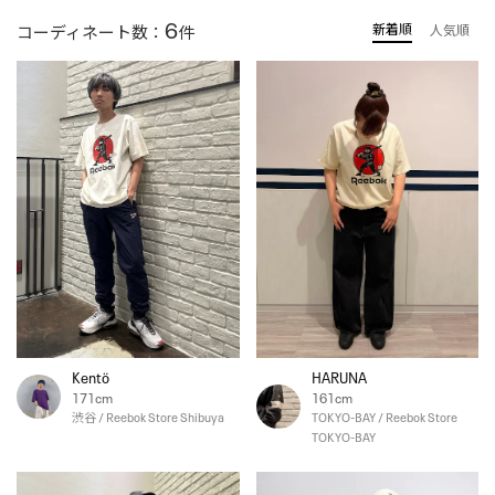
6
新着順
コーディネート数：
件
人気順
Kentö
HARUNA
171cm
161cm
渋谷 / Reebok Store Shibuya
TOKYO-BAY / Reebok Store
TOKYO-BAY