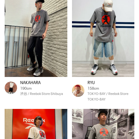
NAKAHARA
RYU
190cm
158cm
渋谷 / Reebok Store Shibuya
TOKYO-BAY / Reebok Store
TOKYO-BAY