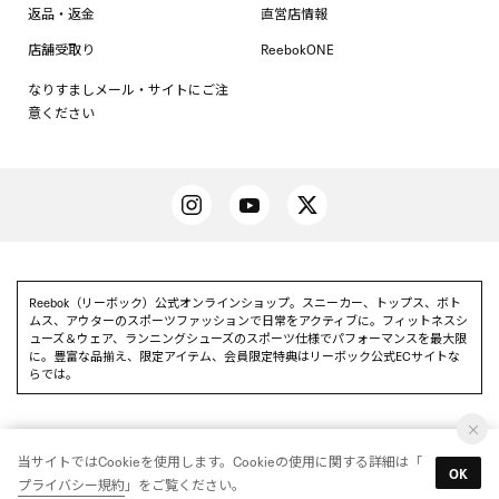
返品・返金
直営店情報
店舗受取り
ReebokONE
なりすましメール・サイトにご注
意ください
Reebok（リーボック）公式オンラインショップ。スニーカー、トップス、ボト
ムス、アウターのスポーツファッションで日常をアクティブに。フィットネスシ
ューズ＆ウェア、ランニングシューズのスポーツ仕様でパフォーマンスを最大限
に。豊富な品揃え、限定アイテム、会員限定特典はリーボック公式ECサイトな
らでは。
当サイトではCookieを使用します。Cookieの使用に関する詳細は「
Reebok 公式アプリを使って
OK
アプリを使う
プライバシー規約
」をご覧ください。
いち早く特別情報をゲットしよう
© Reebok All Rights reserved.