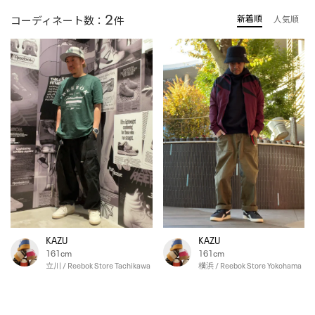
2
新着順
コーディネート数：
件
人気順
KAZU
KAZU
161cm
161cm
立川 / Reebok Store Tachikawa
横浜 / Reebok Store Yokohama