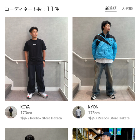
11
新着順
コーディネート数：
件
人気順
KOYA
KYON
173cm
175cm
博多 / Reebok Store Hakata
博多 / Reebok Store Hakata