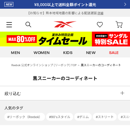
¥8,000以上で送料全額ポイント還元
【お知らせ】熊本地域地震の影響による配送遅延
詳細
MEN
WOMEN
KIDS
NEW
SALE
Reebok 公式オンラインショップ (リーボック) TOP
黒スニーカーのコーディネート
黒スニーカーのコーディネート
絞り込む
人気のタグ
#リーボック（Reebok）
#90'sスタイル
#デニム
#ストリート
#スニ