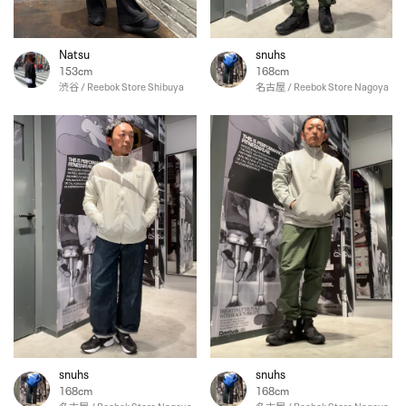
Natsu
snuhs
153cm
168cm
渋谷 / Reebok Store Shibuya
名古屋 / Reebok Store Nagoya
snuhs
snuhs
168cm
168cm