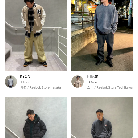
KYON
HIROKI
175cm
169cm
博多 / Reebok Store Hakata
立川 / Reebok Store Tachikawa