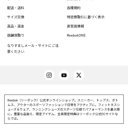
配送・送料
各種規約
サイズ交換
特定商取引に基づく表示
返品・返金
直営店情報
店舗受取り
ReebokONE
なりすましメール・サイトにご注
意ください
Reebok（リーボック）公式オンラインショップ。スニーカー、トップス、ボト
ムス、アウターのスポーツファッションで日常をアクティブに。フィットネスシ
ューズ＆ウェア、ランニングシューズのスポーツ仕様でパフォーマンスを最大限
に。豊富な品揃え、限定アイテム、会員限定特典はリーボック公式ECサイトな
らでは。