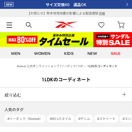
サイズ交換¥0 返品OK
【お知らせ】熊本地域地震の影響による配送遅延
詳細
MEN
WOMEN
KIDS
NEW
SALE
Reebok 公式オンラインショップ (リーボック) TOP
1LDKのコーディネート
1LDKのコーディネート
絞り込む
人気のタグ
#リーボック（Reebok）
#90'sスタイル
#デニム
#ストリート
#スニ