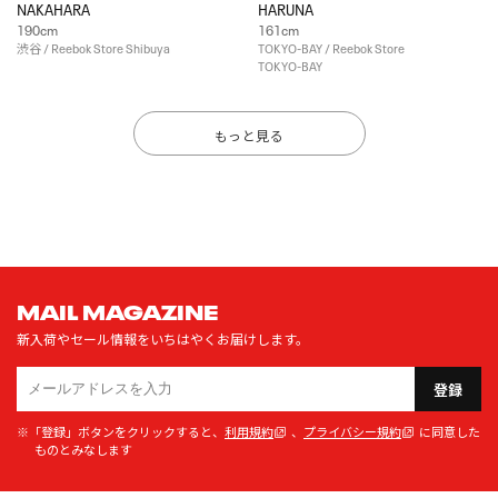
NAKAHARA
HARUNA
190cm
161cm
渋谷 / Reebok Store Shibuya
TOKYO-BAY / Reebok Store
TOKYO-BAY
もっと見る
MAIL MAGAZINE
新入荷やセール情報をいちはやくお届けします。
登録
※「登録」ボタンをクリックすると、
利用規約
、
プライバシー規約
に同意した
ものとみなします