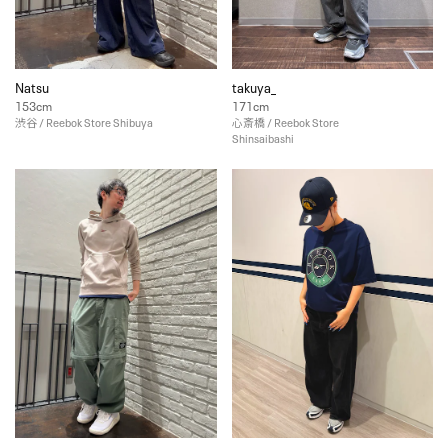
Natsu
takuya_
153cm
171cm
渋谷 / Reebok Store Shibuya
心斎橋 / Reebok Store
Shinsaibashi