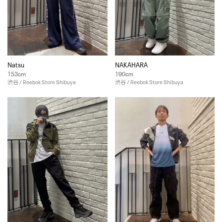
Natsu
NAKAHARA
153cm
190cm
渋谷 / Reebok Store Shibuya
渋谷 / Reebok Store Shibuya