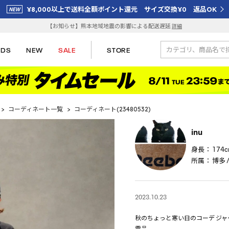
¥8,000以上で送料全額ポイント還元 サイズ交換¥0 返品OK
【お知らせ】熊本地域地震の影響による配送遅延
詳細
IDS
NEW
SALE
STORE
>
コーディネート一覧
>
コーディネート(23480532)
inu
身長：
174
所属：
博多 / 
2023.10.23
秋のちょっと寒い日のコーデ ジャ
需品