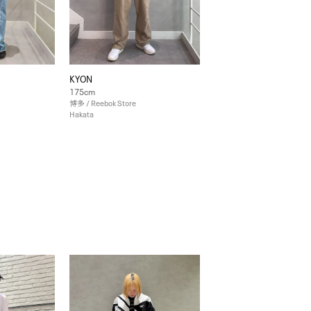
KYON
175cm
博多 / Reebok Store
Hakata