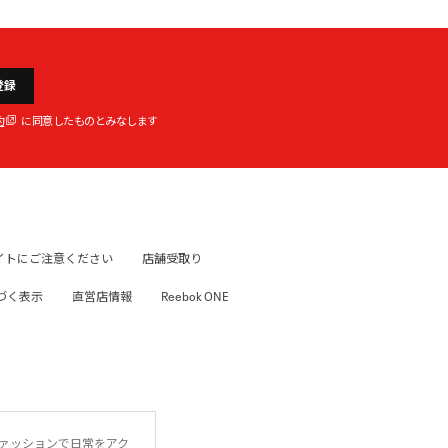
登録
約
に同意したものとみなします
イトにご注意ください
店舗受取り
づく表示
直営店情報
Reebok ONE
ファッションで日常をアク