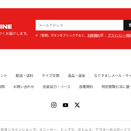
INE
やくお届けします。
※「登録」ボタンをクリックすると、
利用規約
、
プライバシー規
イント
配送・送料
サイズ交換
返品・返金
なりすましメール・サ
質問
お問い合わせ
衣装協力・リース
各種規約
特定商取引法に基
ク）公式オンラインショップ。スニーカー、トップス、ボトムス、アウターのスポーツ