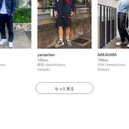
yamachan
NAKAHARA
165cm
190cm
tore
原宿 / Reebok Store
渋谷 / Reebok Store
Harajuku
Shibuya
もっと見る