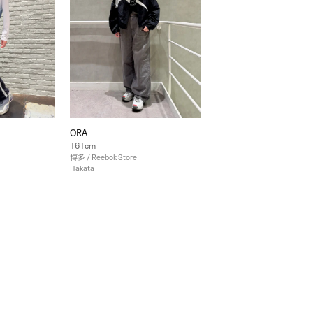
ORA
161cm
博多 / Reebok Store
Hakata