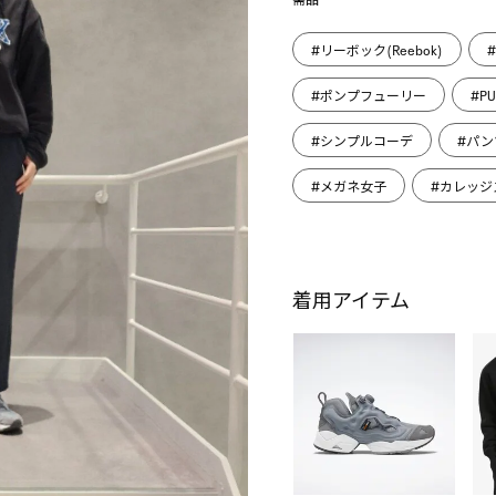
#リーボック(Reebok)
#
#ポンプフューリー
#PU
#シンプルコーデ
#パン
#メガネ女子
#カレッジ
着用アイテム