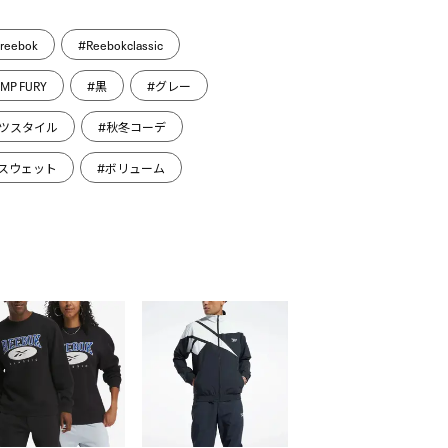
reebok
#Reebokclassic
MP FURY
#黒
#グレー
ツスタイル
#秋冬コーデ
スウェット
#ボリューム