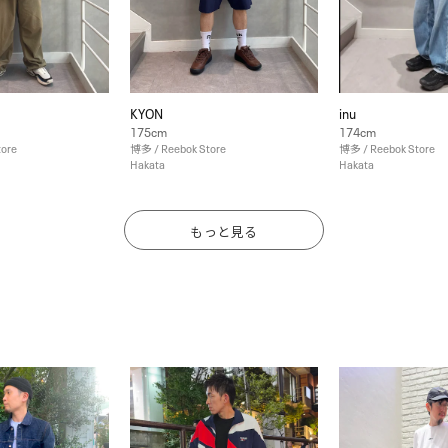
KYON
inu
175cm
174cm
tore
博多 / Reebok Store
博多 / Reebok Store
Hakata
Hakata
もっと見る