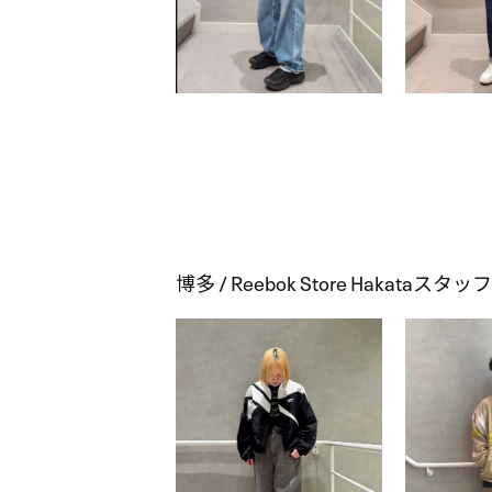
博多 / Reebok Store Hakata