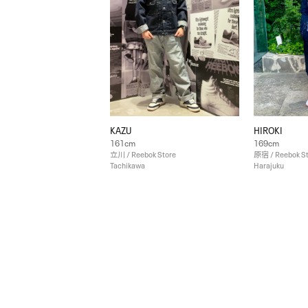
KAZU
HIROKI
161cm
169cm
立川 / Reebok Store
原宿 / Reebok S
Tachikawa
Harajuku