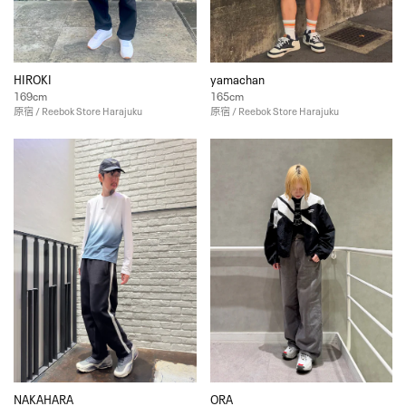
HIROKI
yamachan
169cm
165cm
原宿 / Reebok Store Harajuku
原宿 / Reebok Store Harajuku
NAKAHARA
ORA