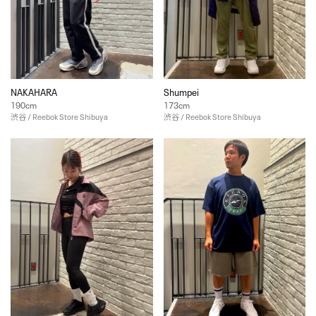
NAKAHARA
Shumpei
190cm
173cm
渋谷 / Reebok Store Shibuya
渋谷 / Reebok Store Shibuya