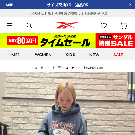
サイズ交換¥0 返品OK
【お知らせ】熊本地域地震の影響による配送遅延
詳細
MEN
WOMEN
KIDS
NEW
SALE
コーディネート一覧
コーディネート(23491350)