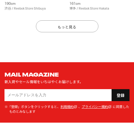
190cm
161cm
渋谷 / Reebok Store Shibuya
博多 / Reebok Store Hakata
もっと見る
MAIL MAGAZINE
新入荷やセール情報をいちはやくお届けします。
登録
※「登録」ボタンをクリックすると、
利用規約
、
プライバシー規約
に同意した
ものとみなします