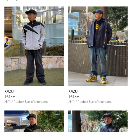
KAZU
KAZU
161cm
161cm
横浜 / Reebok Store Yokohama
横浜 / Reebok Store Yokohama