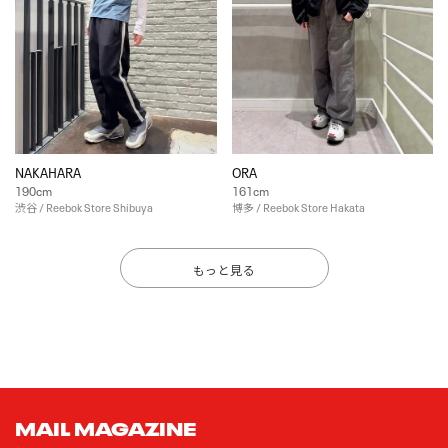
NAKAHARA
ORA
190cm
161cm
渋谷 / Reebok Store Shibuya
博多 / Reebok Store Hakata
もっと見る
MAIL MAGAZINE