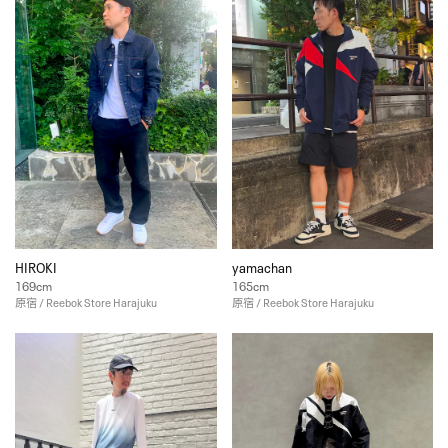
HIROKI
yamachan
169cm
165cm
原宿 / Reebok Store Harajuku
原宿 / Reebok Store Harajuku