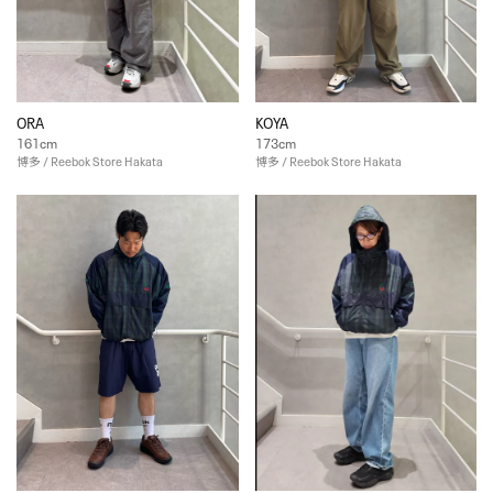
ORA
KOYA
161cm
173cm
博多 / Reebok Store Hakata
博多 / Reebok Store Hakata