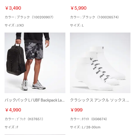
￥3,490
￥5,990
カラー : ブラック（100200907）
カラー : ブラック（100026574）
サイズ : J/XO
サイズ : L
バックパック L / UBF Backpack Large （ブラック）
クラシックス アンクル ソックス 3足組 / Classics Ankle Socks 3 Pairs （ホワイト）
￥4,990
￥999
カラー : ﾌﾞﾗｯｸ（H37651）
カラー : ﾎﾜｲﾄ（GG6674）
サイズ : F
サイズ : L / 28-30cm