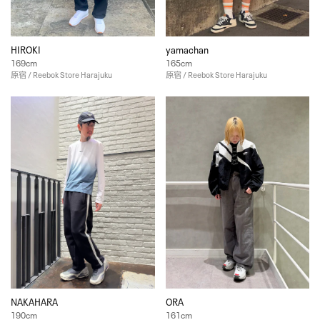
HIROKI
yamachan
169cm
165cm
原宿 / Reebok Store Harajuku
原宿 / Reebok Store Harajuku
NAKAHARA
ORA
190cm
161cm