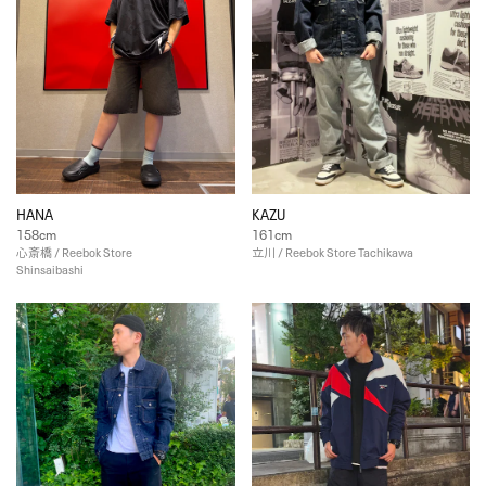
HANA
KAZU
158cm
161cm
心斎橋 / Reebok Store
立川 / Reebok Store Tachikawa
Shinsaibashi