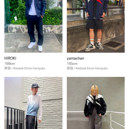
HIROKI
yamachan
169cm
165cm
原宿 / Reebok Store Harajuku
原宿 / Reebok Store Harajuku