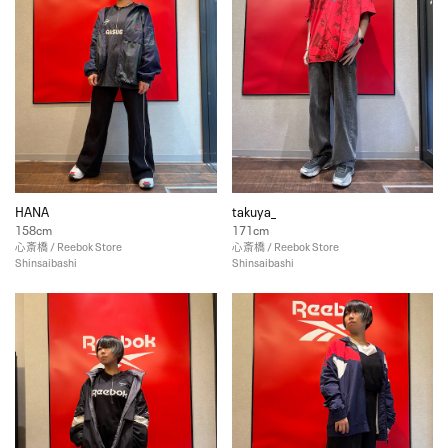
HANA
takuya_
158cm
171cm
心斎橋 / Reebok Store
心斎橋 / Reebok Store
Shinsaibashi
Shinsaibashi