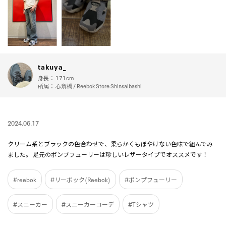
takuya_
身長：
171cm
所属：
心斎橋 / Reebok Store Shinsaibashi
2024.06.17
クリーム系とブラックの色合わせで、柔らかくもぼやけない色味で組んでみ
ました。 足元のポンプフューリーは珍しいレザータイプでオススメです！
#reebok
#リーボック(Reebok)
#ポンプフューリー
#スニーカー
#スニーカーコーデ
#Tシャツ