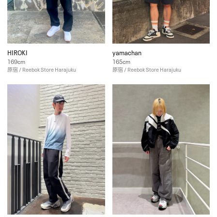
HIROKI
yamachan
169cm
165cm
原宿 / Reebok Store Harajuku
原宿 / Reebok Store Harajuku