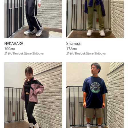
NAKAHARA
Shumpei
190cm
173cm
渋谷 / Reebok Store Shibuya
渋谷 / Reebok Store Shibuya