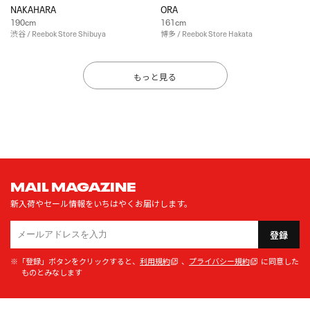
NAKAHARA
ORA
190cm
161cm
渋谷 / Reebok Store Shibuya
博多 / Reebok Store Hakata
もっと見る
MAIL MAGAZINE
新入荷やセール情報をいちはやくお届けします。
登録
※「登録」ボタンをクリックすると、
利用規約
、
プライバシー規約
に同意した
ものとみなします