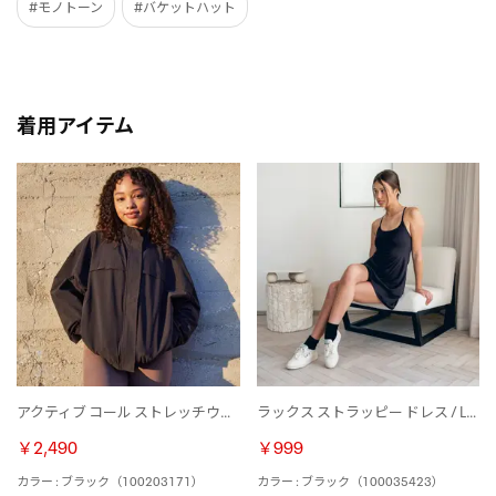
#モノトーン
#バケットハット
着用アイテム
アクティブ コール ストレッチウーブンジャケット / ACTIV COLL SKYSTRETCH WVN JKT （ブラック）
ラックス ストラッピー ドレス / Lux Strappy Dress （ブラック）
￥2,490
￥999
カラー : ブラック（100203171）
カラー : ブラック（100035423）