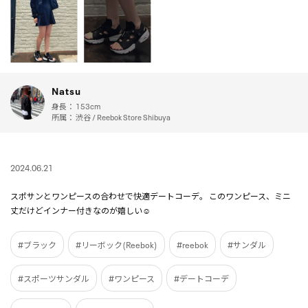
Natsu
身長：
153cm
所属：
渋谷 / Reebok Store Shibuya
2024.06.21
スポサンとワンピースの合わせで快適デートコーデ。 このワンピース、ミニ
丈だけどインナー付きなのが嬉しい☺️
#ブラック
#リーボック(Reebok)
#reebok
#サンダル
#スポーツサンダル
#ワンピース
#デートコーデ