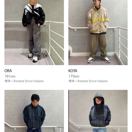
ORA
KOYA
161cm
173cm
博多 / Reebok Store Hakata
博多 / Reebok Store Hakata