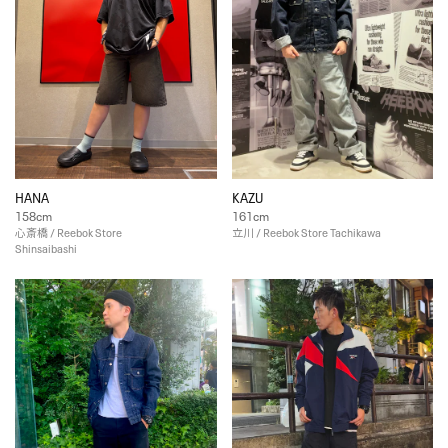
HANA
KAZU
158cm
161cm
心斎橋 / Reebok Store
立川 / Reebok Store Tachikawa
Shinsaibashi